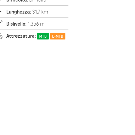
Lunghezza:
31,7 km
Dislivello:
1.356 m
Attrezzatura:
MTB
E-MTB