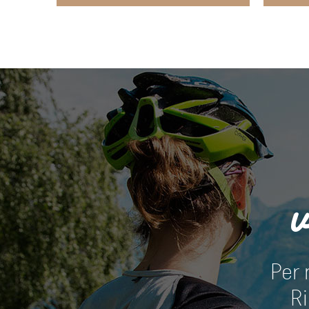
v
Per 
Ri