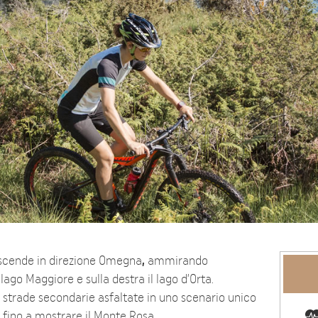
 scende in direzione Omegna
,
ammirando
l lago Maggiore e sulla destra il lago d’Orta.
 a strade secondarie asfaltate in uno scenario unico
 fino a mostrare il Monte Rosa.