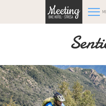
M
Senti