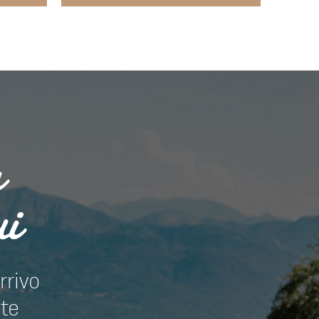
a
ui
rrivo
nte