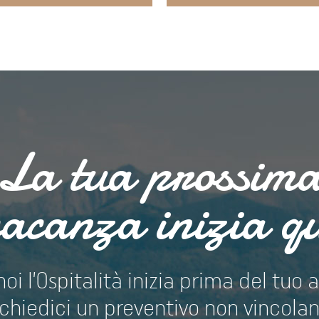
La tua prossim
acanza inizia q
noi l’Ospitalità inizia prima del tuo a
chiedici un preventivo non vincola