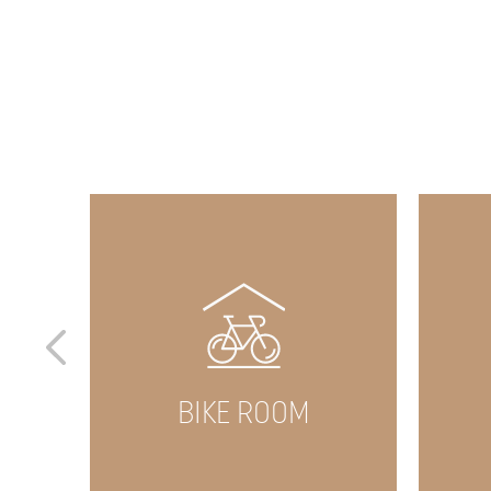
R
BIKE ROOM