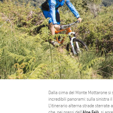
Dalla cima del Monte Mottarone si
incredibili panorami: sulla sinistra i
L’itinerario alterna strade sterrate
che, nei pressi dell’
Alpe Falò,
si apre