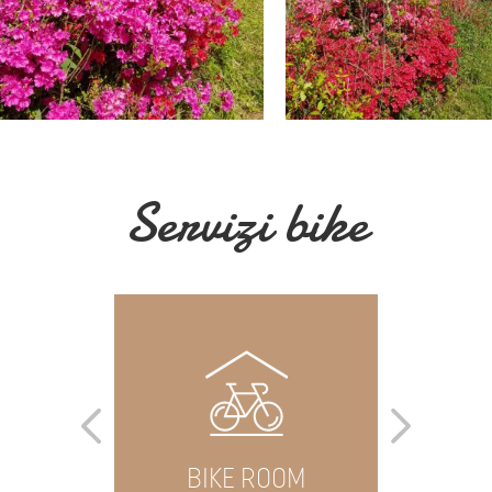
Servizi bike
NAGER
BIKE ROOM
BIK