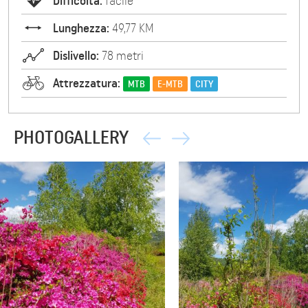
Difficoltà:
facile
Lunghezza:
49,77 KM
Dislivello:
78 metri
Attrezzatura:
MTB
E-MTB
CITY
PHOTOGALLERY