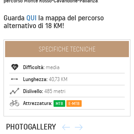
percorso Monte Rosso-Cavandone-Pallanza
.
Guarda
QUI
la mappa del percorso
alternativo di 18 KM!
SPECIFICHE TECNICHE
Difficoltà:
media
Lunghezza:
40,73 KM
Dislivello:
485 metri
Attrezzatura:
MTB
E-MTB
PHOTOGALLERY