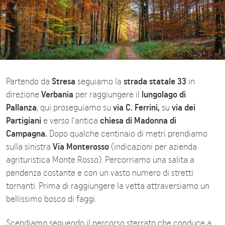
Partendo da
Stresa
seguiamo la
strada statale 33
in
direzione
Verbania
per raggiungere il
lungolago di
Pallanza
, qui proseguiamo su
via C. Ferrini,
su
via dei
Partigiani
e verso l’antica
chiesa di Madonna di
Campagna.
Dopo qualche centinaio di metri prendiamo
sulla sinistra
Via Monterosso
(indicazioni per azienda
agrituristica Monte Rosso). Percorriamo una salita a
pendenza costante e con un vasto numero di stretti
tornanti. Prima di raggiungere la vetta attraversiamo un
bellissimo bosco di faggi.
Scendiamo seguendo il percorso sterrato che conduce a