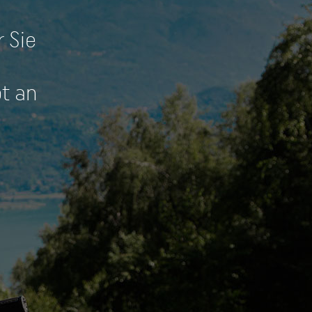
 Sie
ot an