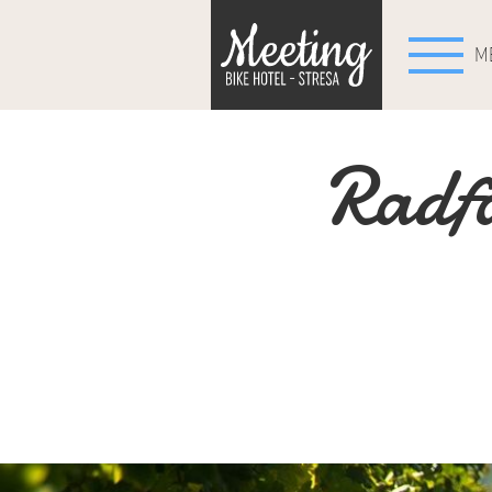
M
Radfa