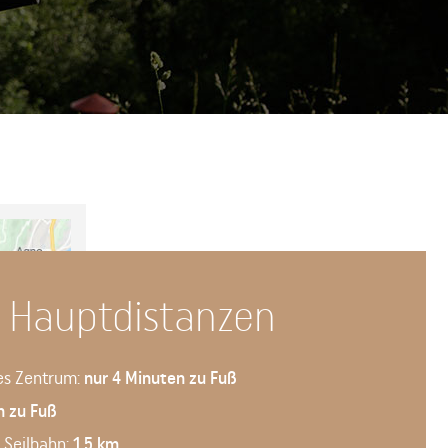
d Hauptdistanzen
hes Zentrum:
nur 4 Minuten zu Fuß
n zu Fuß
 Seilbahn:
1.5 km