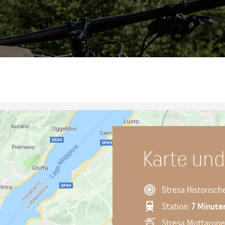
Karte un
Stresa Historisc
Station:
7 Minute
Stresa Mottarone