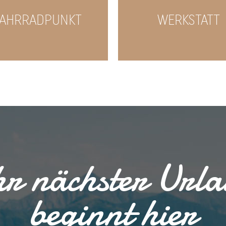
FAHRRADPUNKT
WERKSTATT
r nächster Url
beginnt hier